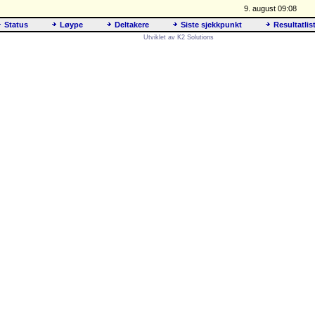
9. august 09:08
Status
Løype
Deltakere
Siste sjekkpunkt
Resultatlis
Utviklet av K2 Solutions