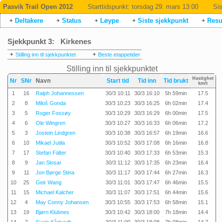
Pasvik Trail Open 2012
Starttidspunkt:
torsdag 29. mars 13:00
Sis
Deltakere
Status
Løype
Siste sjekkpunkt
Resul
Sjekkpunkt 3: Kirkenes
Stilling inn til sjekkpunktet
Beste etappetider
Stilling inn til sjekkpunktet
Hastighet
Nr
SNr
Navn
Start tid
Tid inn
Tid brukt
km/t
1
16
Ralph Johannessen
30/3 10:11
30/3 16:10
5h 59min
17.5
2
8
Miloš Gonda
30/3 10:23
30/3 16:25
6h 02min
17.4
3
5
Roger Fossøy
30/3 10:29
30/3 16:29
6h 00min
17.5
4
6
Ole Wingren
30/3 10:27
30/3 16:33
6h 06min
17.2
5
3
Jostein Lindgren
30/3 10:38
30/3 16:57
6h 19min
16.6
6
10
Mikael Jutila
30/3 10:52
30/3 17:08
6h 16min
16.8
7
17
Stefan Fälter
30/3 10:40
30/3 17:33
6h 53min
15.3
8
9
Jan Slosar
30/3 11:12
30/3 17:35
6h 23min
16.4
9
11
Jon Børge Stina
30/3 11:17
30/3 17:44
6h 27min
16.3
10
25
Geir Wang
30/3 11:01
30/3 17:47
6h 46min
15.5
11
15
Michael Kalcher
30/3 11:07
30/3 17:51
6h 44min
15.6
12
4
May Conny Johansen
30/3 10:55
30/3 17:53
6h 58min
15.1
13
19
Bjørn Klubnes
30/3 10:42
30/3 18:00
7h 18min
14.4