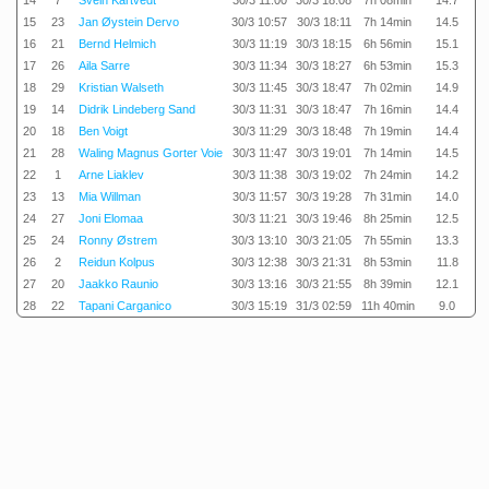
14
7
Svein Kårtvedt
30/3 11:00
30/3 18:08
7h 08min
14.7
15
23
Jan Øystein Dervo
30/3 10:57
30/3 18:11
7h 14min
14.5
16
21
Bernd Helmich
30/3 11:19
30/3 18:15
6h 56min
15.1
17
26
Aila Sarre
30/3 11:34
30/3 18:27
6h 53min
15.3
18
29
Kristian Walseth
30/3 11:45
30/3 18:47
7h 02min
14.9
19
14
Didrik Lindeberg Sand
30/3 11:31
30/3 18:47
7h 16min
14.4
20
18
Ben Voigt
30/3 11:29
30/3 18:48
7h 19min
14.4
21
28
Waling Magnus Gorter Voie
30/3 11:47
30/3 19:01
7h 14min
14.5
22
1
Arne Liaklev
30/3 11:38
30/3 19:02
7h 24min
14.2
23
13
Mia Willman
30/3 11:57
30/3 19:28
7h 31min
14.0
24
27
Joni Elomaa
30/3 11:21
30/3 19:46
8h 25min
12.5
25
24
Ronny Østrem
30/3 13:10
30/3 21:05
7h 55min
13.3
26
2
Reidun Kolpus
30/3 12:38
30/3 21:31
8h 53min
11.8
27
20
Jaakko Raunio
30/3 13:16
30/3 21:55
8h 39min
12.1
28
22
Tapani Carganico
30/3 15:19
31/3 02:59
11h 40min
9.0