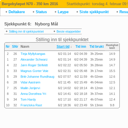
Bergebyløpet N70 - 350 km 2016
Starttidspunkt:
torsdag 4. februar 09
Deltakere
Status
Løype
Siste sjekkpunkt
Resul
Sjekkpunkt 6: Nyborg Mål
Stilling inn til sjekkpunktet
Beste etappetider
Stilling inn til sjekkpunktet
Hastighet
Nr
SNr
Navn
Start tid
↓
Tid inn
Tid brukt
km/t
2
26
Tinja Myllykangas
6/2 01:14
6/2 04:39
3h 25min
14.9
1
27
Alexander Schwarz
6/2 01:14
6/2 04:39
3h 25min
14.9
4
22
Jørn Roger Strifeldt
6/2 02:22
6/2 05:50
3h 28min
14.7
3
33
Magnus Gorter Voie
6/2 02:31
6/2 05:48
3h 17min
15.5
5
29
Britt-Johanne Rundhaug
6/2 07:57
6/2 11:59
4h 02min
12.6
6
28
Vidar Aastrøm
6/2 11:45
6/2 15:49
4h 04min
12.5
7
25
Mailin Jerijervi
6/2 14:02
6/2 18:14
4h 12min
12.1
8
31
Anna Dorothea Yri
6/2 14:41
6/2 18:18
3h 37min
14.1
9
34
Tom Hardy
6/2 17:10
6/2 21:17
4h 07min
12.4
10
32
Franziska Rast
6/2 18:36
6/2 23:49
5h 13min
9.8