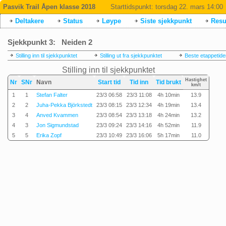
Pasvik Trail Åpen klasse 2018
Starttidspunkt:
torsdag 22. mars 14:00
Deltakere
Status
Løype
Siste sjekkpunkt
Resul
Sjekkpunkt 3: Neiden 2
Stilling inn til sjekkpunktet
Stilling ut fra sjekkpunktet
Beste etappetide
Stilling inn til sjekkpunktet
Hastighet
Nr
SNr
Navn
Start tid
Tid inn
Tid brukt
km/t
1
1
Stefan Falter
23/3 06:58
23/3 11:08
4h 10min
13.9
2
2
Juha-Pekka Björkstedt
23/3 08:15
23/3 12:34
4h 19min
13.4
3
4
Anved Kvammen
23/3 08:54
23/3 13:18
4h 24min
13.2
4
3
Jon Sigmundstad
23/3 09:24
23/3 14:16
4h 52min
11.9
5
5
Erika Zopf
23/3 10:49
23/3 16:06
5h 17min
11.0