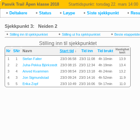
Pasvik Trail Åpen klasse 2018
Starttidspunkt:
torsdag 22. mars 14:00
Deltakere
Status
Løype
Siste sjekkpunkt
Resul
Sjekkpunkt 3: Neiden 2
Stilling inn til sjekkpunktet
Stilling ut fra sjekkpunktet
Beste etappetide
Stilling inn til sjekkpunktet
Hastighet
Nr
SNr
Navn
Start tid
↓
Tid inn
Tid brukt
km/t
1
1
Stefan Falter
23/3 06:58
23/3 11:08
4h 10min
13.9
2
2
Juha-Pekka Björkstedt
23/3 08:15
23/3 12:34
4h 19min
13.4
3
4
Anved Kvammen
23/3 08:54
23/3 13:18
4h 24min
13.2
4
3
Jon Sigmundstad
23/3 09:24
23/3 14:16
4h 52min
11.9
5
5
Erika Zopf
23/3 10:49
23/3 16:06
5h 17min
11.0