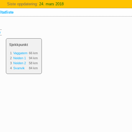
Siste oppdatering:
24. mars 2018
tatliste
r
Sjekkpunkt
1
Vaggatem
66 km
2
Neiden 1
94 km
3
Neiden 2
58 km
4
Svanvik
84 km