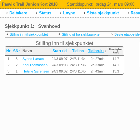
Pasvik Trail Junior/Kort 2018
Starttidspunkt:
lørdag 24. mars 09:00
Deltakere
Status
Løype
Siste sjekkpunkt
Resul
Sjekkpunkt 1: Svanhovd
Stilling inn til sjekkpunktet
Stilling ut fra sjekkpunktet
Beste etappetide
Stilling inn til sjekkpunktet
Hastighet
Nr
SNr
Navn
Start tid
Tid inn
Tid brukt
↓
km/t
1
3
Synne Larsen
24/3 09:07
24/3 11:34
2h 27min
14.7
2
2
Kari Thomassen
24/3 09:03
24/3 11:36
2h 33min
14.1
3
1
Helene Sørensen
24/3 09:02
24/3 11:45
2h 43min
13.3