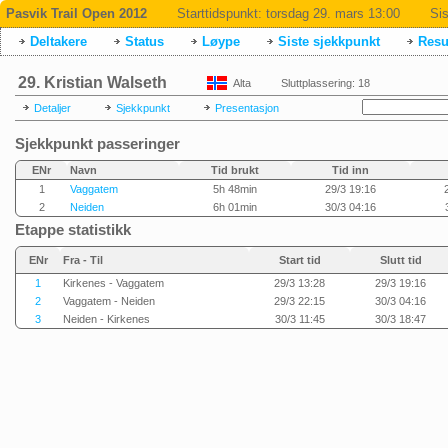
Pasvik Trail Open 2012
Starttidspunkt:
torsdag 29. mars 13:00
Sis
Deltakere
Status
Løype
Siste sjekkpunkt
Resul
29. Kristian Walseth
Alta
Sluttplassering: 18
Detaljer
Sjekkpunkt
Presentasjon
Sjekkpunkt passeringer
ENr
Navn
Tid brukt
Tid inn
1
Vaggatem
5h 48min
29/3 19:16
2
Neiden
6h 01min
30/3 04:16
Etappe statistikk
ENr
Fra - Til
Start tid
Slutt tid
1
Kirkenes - Vaggatem
29/3 13:28
29/3 19:16
2
Vaggatem - Neiden
29/3 22:15
30/3 04:16
3
Neiden - Kirkenes
30/3 11:45
30/3 18:47