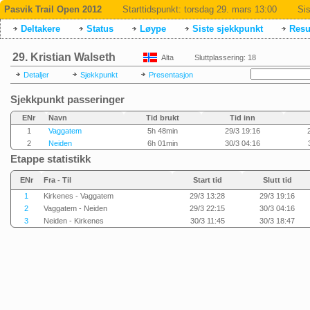
Pasvik Trail Open 2012
Starttidspunkt:
torsdag 29. mars 13:00
Sis
Deltakere
Status
Løype
Siste sjekkpunkt
Resul
29. Kristian Walseth
Alta
Sluttplassering: 18
Detaljer
Sjekkpunkt
Presentasjon
Sjekkpunkt passeringer
ENr
Navn
Tid brukt
Tid inn
1
Vaggatem
5h 48min
29/3 19:16
2
Neiden
6h 01min
30/3 04:16
Etappe statistikk
ENr
Fra - Til
Start tid
Slutt tid
1
Kirkenes - Vaggatem
29/3 13:28
29/3 19:16
2
Vaggatem - Neiden
29/3 22:15
30/3 04:16
3
Neiden - Kirkenes
30/3 11:45
30/3 18:47