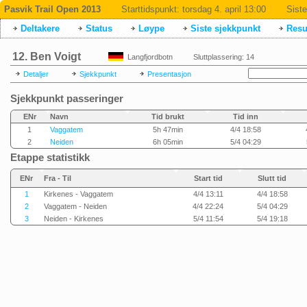
Pasvik Trail Open 2013
Starttidspunkt:
torsdag 4. april 13:00
Siste
Deltakere
Status
Løype
Siste sjekkpunkt
Resul
12. Ben Voigt
Langfjordbotn
Sluttplassering: 14
Detaljer
Sjekkpunkt
Presentasjon
Sjekkpunkt passeringer
ENr
Navn
Tid brukt
Tid inn
1
Vaggatem
5h 47min
4/4 18:58
2
Neiden
6h 05min
5/4 04:29
Etappe statistikk
ENr
Fra - Til
Start tid
Slutt tid
1
Kirkenes - Vaggatem
4/4 13:11
4/4 18:58
2
Vaggatem - Neiden
4/4 22:24
5/4 04:29
3
Neiden - Kirkenes
5/4 11:54
5/4 19:18