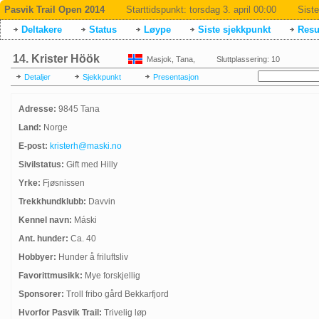
Pasvik Trail Open 2014
Starttidspunkt:
torsdag 3. april 00:00
Siste
Deltakere
Status
Løype
Siste sjekkpunkt
Resul
14. Krister Höök
Masjok, Tana,
Sluttplassering: 10
Detaljer
Sjekkpunkt
Presentasjon
Adresse:
9845 Tana
Land:
Norge
E-post:
kristerh@maski.no
Sivilstatus:
Gift med Hilly
Yrke:
Fjøsnissen
Trekkhundklubb:
Davvin
Kennel navn:
Máski
Ant. hunder:
Ca. 40
Hobbyer:
Hunder å friluftsliv
Favorittmusikk:
Mye forskjellig
Sponsorer:
Troll fribo gård Bekkarfjord
Hvorfor Pasvik Trail:
Trivelig løp