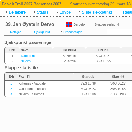
Pasvik Trail 2007 Begrenset 2007
Starttidspunkt:
torsdag 29. mars 18
Deltakere
Status
Løype
Siste sjekkpunkt
Resul
39. Jan Øystein Dervo
Bergeby
Sluttplassering: 6
Detaljer
Sjekkpunkt
Presentasjon
Sjekkpunkt passeringer
ENr
Navn
Tid brukt
Tid inn
1
Vaggatem
5h 49min
30/3 00:27
2
Neiden
5h 32min
30/3 10:55
Etappe statistikk
ENr
Fra - Til
Start tid
Slutt tid
1
Kirkenes - Vaggatem
29/3 18:38
30/3 00:27
2
Vaggatem - Neiden
30/3 05:23
30/3 10:55
3
Neiden - Kirkenes
30/3 18:08
31/3 01:03