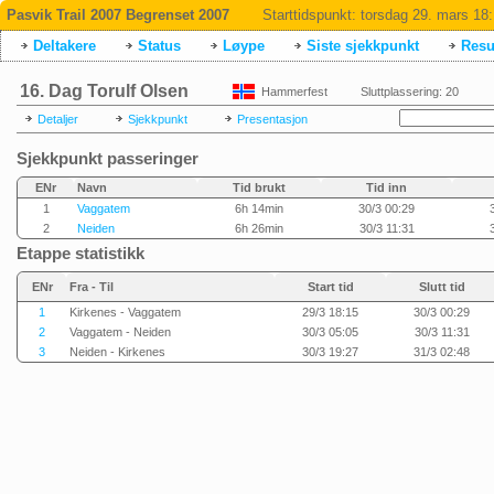
Pasvik Trail 2007 Begrenset 2007
Starttidspunkt:
torsdag 29. mars 18
Deltakere
Status
Løype
Siste sjekkpunkt
Resul
16. Dag Torulf Olsen
Hammerfest
Sluttplassering: 20
Detaljer
Sjekkpunkt
Presentasjon
Sjekkpunkt passeringer
ENr
Navn
Tid brukt
Tid inn
1
Vaggatem
6h 14min
30/3 00:29
2
Neiden
6h 26min
30/3 11:31
Etappe statistikk
ENr
Fra - Til
Start tid
Slutt tid
1
Kirkenes - Vaggatem
29/3 18:15
30/3 00:29
2
Vaggatem - Neiden
30/3 05:05
30/3 11:31
3
Neiden - Kirkenes
30/3 19:27
31/3 02:48