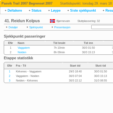
Pasvik Trail 2007 Begrenset 2007
Starttidspunkt:
torsdag 29. mars 18
Deltakere
Status
Løype
Siste sjekkpunkt
Resul
41. Reidun Kolpus
Bjørnevatn
Sluttplassering: 32
Detaljer
Sjekkpunkt
Presentasjon
Sjekkpunkt passeringer
ENr
Navn
Tid brukt
Tid inn
1
Vaggatem
7h 10min
30/3 01:50
2
Neiden
8h 09min
30/3 15:13
Etappe statistikk
ENr
Fra - Til
Start tid
Slutt tid
1
Kirkenes - Vaggatem
29/3 18:40
30/3 01:50
2
Vaggatem - Neiden
30/3 07:04
30/3 15:13
3
Neiden - Kirkenes
30/3 22:12
31/3 08:55