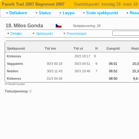
Pasvik Trail 2007 Begrenset 2007
Starttidspunkt:
torsdag 29. mars 18
Deltakere
Status
Løype
Siste sjekkpunkt
Resul
18. Milos Gonda
Sluttplassering: 28
Detaljer
Sjekkpunkt
Presentasjon
Sjekkpunkt
Tid inn
Tid ut
H
Gangtid
Hast
Kirkenes
29/3 18:17
8
Vaggatem
30/3 00:18
30/3 04:51
8
06:01
15,0
Neiden
30/3 11:43
30/3 19:46
7
06:52
15,3
Kirkenes
31/3 04:36
08:50
9,6 
H=Antall hunder
Tidsutjevning:
0