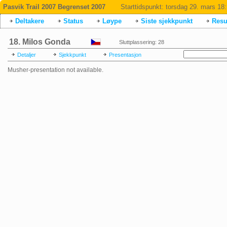
Pasvik Trail 2007 Begrenset 2007
Starttidspunkt:
torsdag 29. mars 18
Deltakere
Status
Løype
Siste sjekkpunkt
Resul
18. Milos Gonda
Sluttplassering: 28
Detaljer
Sjekkpunkt
Presentasjon
Musher-presentation not available.