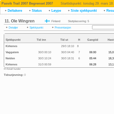
Pasvik Trail 2007 Begrenset 2007
Starttidspunkt:
torsdag 29. mars 18
Deltakere
Status
Løype
Siste sjekkpunkt
Resul
11. Ole Wingren
Finland
Sluttplassering: 5
Detaljer
Sjekkpunkt
Presentasjon
Sjekkpunkt
Tid inn
Tid ut
H
Gangtid
Hast
Kirkenes
29/3 18:10
8
Vaggatem
30/3 00:10
30/3 04:40
7
06:00
15,0
Neiden
30/3 10:24
30/3 18:31
6
05:44
18,3
Kirkenes
31/3 00:59
06:28
13,1
H=Antall hunder
Tidsutjevning:
0