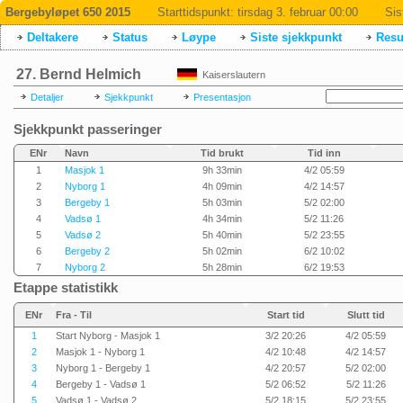
Bergebyløpet 650 2015
Starttidspunkt:
tirsdag 3. februar 00:00
Sis
Deltakere
Status
Løype
Siste sjekkpunkt
Resul
27. Bernd Helmich
Kaiserslautern
Detaljer
Sjekkpunkt
Presentasjon
Sjekkpunkt passeringer
ENr
Navn
Tid brukt
Tid inn
1
Masjok 1
9h 33min
4/2 05:59
2
Nyborg 1
4h 09min
4/2 14:57
3
Bergeby 1
5h 03min
5/2 02:00
4
Vadsø 1
4h 34min
5/2 11:26
5
Vadsø 2
5h 40min
5/2 23:55
6
Bergeby 2
5h 02min
6/2 10:02
7
Nyborg 2
5h 28min
6/2 19:53
Etappe statistikk
ENr
Fra - Til
Start tid
Slutt tid
1
Start Nyborg - Masjok 1
3/2 20:26
4/2 05:59
2
Masjok 1 - Nyborg 1
4/2 10:48
4/2 14:57
3
Nyborg 1 - Bergeby 1
4/2 20:57
5/2 02:00
4
Bergeby 1 - Vadsø 1
5/2 06:52
5/2 11:26
5
Vadsø 1 - Vadsø 2
5/2 18:15
5/2 23:55