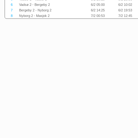
6
Vadsø 2 - Bergeby 2
6/2 05:00
6/2 10:02
7
Bergeby 2 - Nyborg 2
6/2 14:25
6/2 19:53
8
Nyborg 2 - Masjok 2
7/2 00:53
7/2 12:45