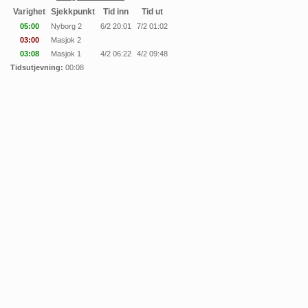
Varighet
Sjekkpunkt
Tid inn
Tid ut
05:00
Nyborg 2
6/2 20:01
7/2 01:02
03:00
Masjok 2
03:08
Masjok 1
4/2 06:22
4/2 09:48
Tidsutjevning:
00:08