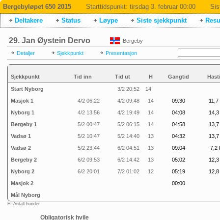
Bergebyløpet 650 2015
Starttidspunkt:
tirsdag 3. februar 00:00
Sis
Deltakere
Status
Løype
Siste sjekkpunkt
Resul
29. Jan Øystein Dervo
Bergeby
Detaljer
Sjekkpunkt
Presentasjon
Sjekkpunkt
Tid inn
Tid ut
H
Gangtid
Hast
Start Nyborg
3/2 20:52
14
Masjok 1
4/2 06:22
4/2 09:48
14
09:30
11,7
Nyborg 1
4/2 13:56
4/2 19:49
14
04:08
14,3
Bergeby 1
5/2 00:47
5/2 06:15
14
04:58
13,7
Vadsø 1
5/2 10:47
5/2 14:40
13
04:32
13,7
Vadsø 2
5/2 23:44
6/2 04:51
13
09:04
7,2 
Bergeby 2
6/2 09:53
6/2 14:42
13
05:02
12,3
Nyborg 2
6/2 20:01
7/2 01:02
12
05:19
12,8
Masjok 2
00:00
Mål Nyborg
H=Antall hunder
Obligatorisk hvile