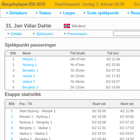
Bergebyløpet 650 2015
Starttidspunkt:
tirsdag 3. februar 00:00
Sis
Deltakere
Status
Løype
Siste sjekkpunkt
Resul
31. Jan Vidar Dahle
Båtsfjord
Detaljer
Sjekkpunkt
Presentasjon
Sjekkpunkt passeringer
ENr
Navn
Tid brukt
Tid inn
1
Masjok 1
14h 07min
4/2 11:06
2
Nyborg 1
4h 47min
4/2 20:56
3
Bergeby 1
5h 25min
5/2 07:33
4
Vadsø 1
5h 22min
5/2 17:53
5
Vadsø 2
5h 56min
6/2 04:57
6
Bergeby 2
5h 12min
6/2 14:56
Etappe statistikk
ENr
Fra - Til
Start tid
Slutt tid
1
Start Nyborg - Masjok 1
3/2 20:59
4/2 11:06
2
Masjok 1 - Nyborg 1
4/2 16:09
4/2 20:56
3
Nyborg 1 - Bergeby 1
5/2 02:08
5/2 07:33
4
Bergeby 1 - Vadsø 1
5/2 12:31
5/2 17:53
5
Vadsø 1 - Vadsø 2
5/2 23:01
6/2 04:57
6
Vadsø 2 - Bergeby 2
6/2 09:44
6/2 14:56