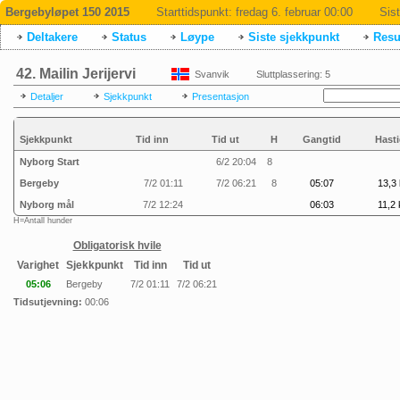
Bergebyløpet 150 2015
Starttidspunkt:
fredag 6. februar 00:00
Sis
Deltakere
Status
Løype
Siste sjekkpunkt
Resul
42. Mailin Jerijervi
Svanvik
Sluttplassering: 5
Detaljer
Sjekkpunkt
Presentasjon
Sjekkpunkt
Tid inn
Tid ut
H
Gangtid
Hasti
Nyborg Start
6/2 20:04
8
Bergeby
7/2 01:11
7/2 06:21
8
05:07
13,3 
Nyborg mål
7/2 12:24
06:03
11,2 
H=Antall hunder
Obligatorisk hvile
Varighet
Sjekkpunkt
Tid inn
Tid ut
05:06
Bergeby
7/2 01:11
7/2 06:21
Tidsutjevning:
00:06