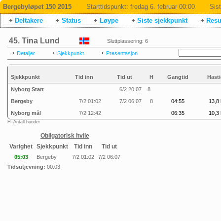
Bergebyløpet 150 2015
Starttidspunkt:
fredag 6. februar 00:00
Sis
Deltakere
Status
Løype
Siste sjekkpunkt
Resul
45. Tina Lund
Sluttplassering: 6
Detaljer
Sjekkpunkt
Presentasjon
Sjekkpunkt
Tid inn
Tid ut
H
Gangtid
Hasti
Nyborg Start
6/2 20:07
8
Bergeby
7/2 01:02
7/2 06:07
8
04:55
13,8 
Nyborg mål
7/2 12:42
06:35
10,3 
H=Antall hunder
Obligatorisk hvile
Varighet
Sjekkpunkt
Tid inn
Tid ut
05:03
Bergeby
7/2 01:02
7/2 06:07
Tidsutjevning:
00:03