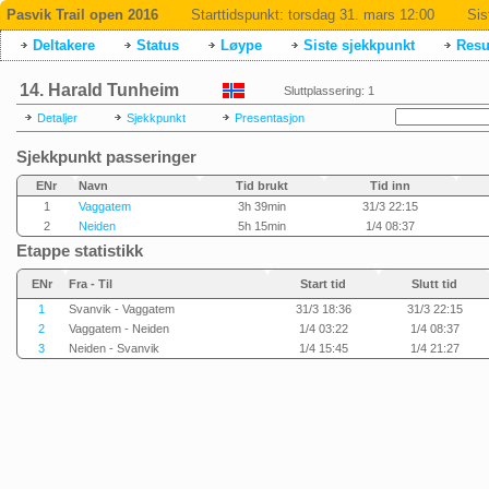
Pasvik Trail open 2016
Starttidspunkt:
torsdag 31. mars 12:00
Sis
Deltakere
Status
Løype
Siste sjekkpunkt
Resul
14. Harald Tunheim
Sluttplassering: 1
Detaljer
Sjekkpunkt
Presentasjon
Sjekkpunkt passeringer
ENr
Navn
Tid brukt
Tid inn
1
Vaggatem
3h 39min
31/3 22:15
2
Neiden
5h 15min
1/4 08:37
Etappe statistikk
ENr
Fra - Til
Start tid
Slutt tid
1
Svanvik - Vaggatem
31/3 18:36
31/3 22:15
2
Vaggatem - Neiden
1/4 03:22
1/4 08:37
3
Neiden - Svanvik
1/4 15:45
1/4 21:27