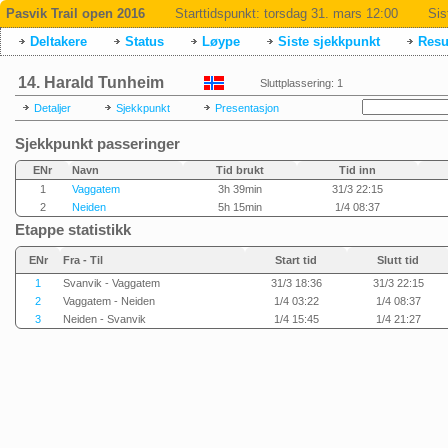
Pasvik Trail open 2016
Starttidspunkt:
torsdag 31. mars 12:00
Sis
Deltakere
Status
Løype
Siste sjekkpunkt
Resul
14. Harald Tunheim
Sluttplassering: 1
Detaljer
Sjekkpunkt
Presentasjon
Sjekkpunkt passeringer
ENr
Navn
Tid brukt
Tid inn
1
Vaggatem
3h 39min
31/3 22:15
2
Neiden
5h 15min
1/4 08:37
Etappe statistikk
ENr
Fra - Til
Start tid
Slutt tid
1
Svanvik - Vaggatem
31/3 18:36
31/3 22:15
2
Vaggatem - Neiden
1/4 03:22
1/4 08:37
3
Neiden - Svanvik
1/4 15:45
1/4 21:27