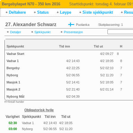
Bergebyløpet N70 - 350 km 2016
Starttidspunkt:
torsdag 4. februar 09
Deltakere
Status
Løype
Siste sjekkpunkt
Resul
27. Alexander Schwarz
Puolanka
Sluttplassering: 1
Detaljer
Sjekkpunkt
Presentasjon
Sjekkpunkt
Tid inn
Tid ut
H
Vadsø Start
4/2 09:27
8
Vadsø 1
4/2 14:43
4/2 18:05
8
Bergeby
4/2 22:25
5/2 02:10
7
Nyborg
5/2 06:55
5/2 11:20
7
Masjok 1
5/2 14:41
5/2 18:05
7
Masjok 2
5/2 21:40
6/2 01:14
7
Nyborg Mål
6/2 04:39
H=Antall hunder
Obligatorisk hvile
Varighet
Sjekkpunkt
Tid inn
Tid ut
02:30
Vadsø 1
4/2 14:43
4/2 18:05
03:00
Nyborg
5/2 06:55
5/2 11:20