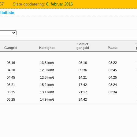
:57
Siste oppdatering:
6. februar 2016
tatliste
Samlet
Gangtid
Hastighet
gangtid
Pause
05:16
13,5 km/t
05:16
03:22
04:20
12,9 km/t
09:36
03:45
04:45
12,8 km/t
14:21
04:25
03:21
15,2 km/t
17:42
03:24
03:35
13,1 km/t
21:17
03:34
03:25
14,9 km/t
24:42