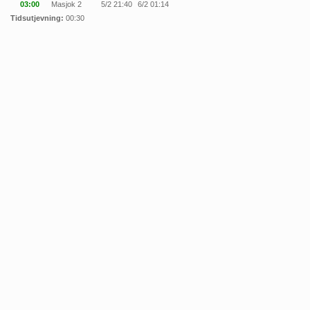
03:00
Masjok 2
5/2 21:40
6/2 01:14
Tidsutjevning:
00:30