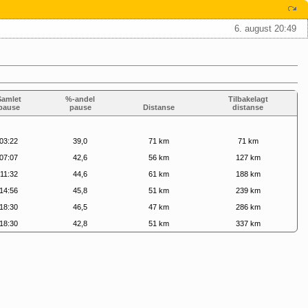
6. august 20:49
Samlet
%-andel
Tilbakelagt
pause
pause
Distanse
distanse
03:22
39,0
71 km
71 km
07:07
42,6
56 km
127 km
11:32
44,6
61 km
188 km
14:56
45,8
51 km
239 km
18:30
46,5
47 km
286 km
18:30
42,8
51 km
337 km