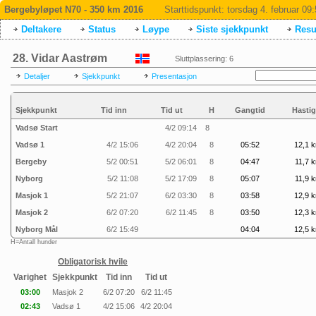
Bergebyløpet N70 - 350 km 2016
Starttidspunkt:
torsdag 4. februar 09
Deltakere
Status
Løype
Siste sjekkpunkt
Resul
28. Vidar Aastrøm
Sluttplassering: 6
Detaljer
Sjekkpunkt
Presentasjon
Sjekkpunkt
Tid inn
Tid ut
H
Gangtid
Hastig
Vadsø Start
4/2 09:14
8
Vadsø 1
4/2 15:06
4/2 20:04
8
05:52
12,1 k
Bergeby
5/2 00:51
5/2 06:01
8
04:47
11,7 k
Nyborg
5/2 11:08
5/2 17:09
8
05:07
11,9 k
Masjok 1
5/2 21:07
6/2 03:30
8
03:58
12,9 k
Masjok 2
6/2 07:20
6/2 11:45
8
03:50
12,3 k
Nyborg Mål
6/2 15:49
04:04
12,5 k
H=Antall hunder
Obligatorisk hvile
Varighet
Sjekkpunkt
Tid inn
Tid ut
03:00
Masjok 2
6/2 07:20
6/2 11:45
02:43
Vadsø 1
4/2 15:06
4/2 20:04