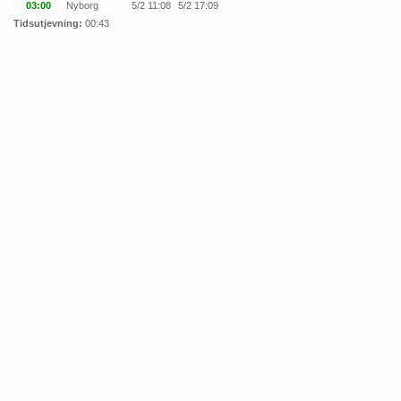
03:00
Nyborg
5/2 11:08
5/2 17:09
Tidsutjevning:
00:43