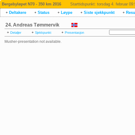
Bergebyløpet N70 - 350 km 2016
Starttidspunkt:
torsdag 4. februar 09
Deltakere
Status
Løype
Siste sjekkpunkt
Resul
24. Andreas Tømmervik
Detaljer
Sjekkpunkt
Presentasjon
Musher-presentation not available.