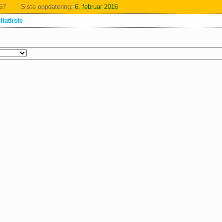
:57
Siste oppdatering:
6. februar 2016
tatliste