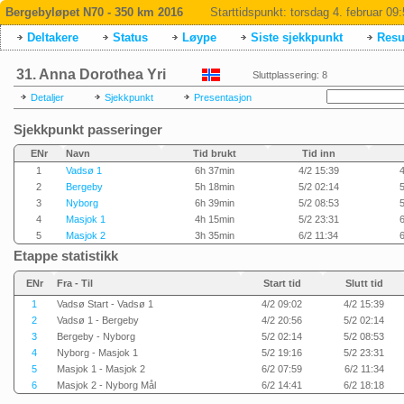
Bergebyløpet N70 - 350 km 2016
Starttidspunkt:
torsdag 4. februar 09
Deltakere
Status
Løype
Siste sjekkpunkt
Resul
31. Anna Dorothea Yri
Sluttplassering: 8
Detaljer
Sjekkpunkt
Presentasjon
Sjekkpunkt passeringer
ENr
Navn
Tid brukt
Tid inn
1
Vadsø 1
6h 37min
4/2 15:39
4
2
Bergeby
5h 18min
5/2 02:14
5
3
Nyborg
6h 39min
5/2 08:53
5
4
Masjok 1
4h 15min
5/2 23:31
6
5
Masjok 2
3h 35min
6/2 11:34
6
Etappe statistikk
ENr
Fra - Til
Start tid
Slutt tid
1
Vadsø Start - Vadsø 1
4/2 09:02
4/2 15:39
2
Vadsø 1 - Bergeby
4/2 20:56
5/2 02:14
3
Bergeby - Nyborg
5/2 02:14
5/2 08:53
4
Nyborg - Masjok 1
5/2 19:16
5/2 23:31
5
Masjok 1 - Masjok 2
6/2 07:59
6/2 11:34
6
Masjok 2 - Nyborg Mål
6/2 14:41
6/2 18:18