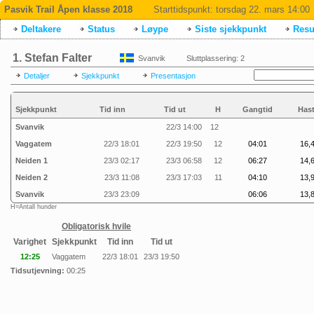
Pasvik Trail Åpen klasse 2018
Starttidspunkt:
torsdag 22. mars 14:00
Deltakere
Status
Løype
Siste sjekkpunkt
Resul
1. Stefan Falter
Svanvik
Sluttplassering: 2
Detaljer
Sjekkpunkt
Presentasjon
Sjekkpunkt
Tid inn
Tid ut
H
Gangtid
Hast
Svanvik
22/3 14:00
12
Vaggatem
22/3 18:01
22/3 19:50
12
04:01
16,4
Neiden 1
23/3 02:17
23/3 06:58
12
06:27
14,6
Neiden 2
23/3 11:08
23/3 17:03
11
04:10
13,9
Svanvik
23/3 23:09
06:06
13,8
H=Antall hunder
Obligatorisk hvile
Varighet
Sjekkpunkt
Tid inn
Tid ut
12:25
Vaggatem
22/3 18:01
23/3 19:50
Tidsutjevning:
00:25