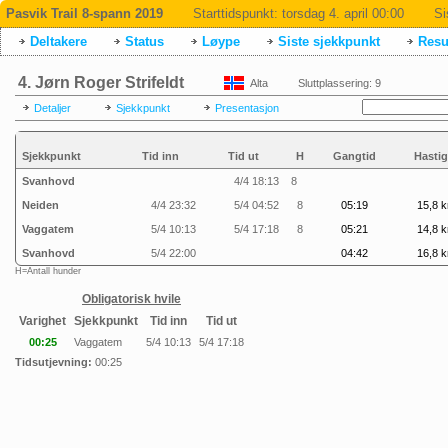
Pasvik Trail 8-spann 2019
Starttidspunkt:
torsdag 4. april 00:00
Si
Deltakere
Status
Løype
Siste sjekkpunkt
Resul
4. Jørn Roger Strifeldt
Alta
Sluttplassering: 9
Detaljer
Sjekkpunkt
Presentasjon
Sjekkpunkt
Tid inn
Tid ut
H
Gangtid
Hastig
Svanhovd
4/4 18:13
8
Neiden
4/4 23:32
5/4 04:52
8
05:19
15,8 k
Vaggatem
5/4 10:13
5/4 17:18
8
05:21
14,8 k
Svanhovd
5/4 22:00
04:42
16,8 k
H=Antall hunder
Obligatorisk hvile
Varighet
Sjekkpunkt
Tid inn
Tid ut
00:25
Vaggatem
5/4 10:13
5/4 17:18
Tidsutjevning:
00:25