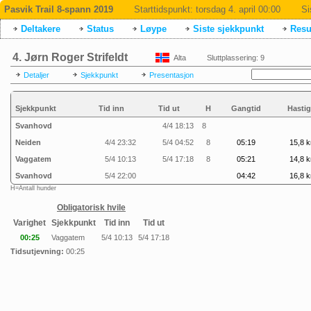
Pasvik Trail 8-spann 2019
Starttidspunkt:
torsdag 4. april 00:00
Si
Deltakere
Status
Løype
Siste sjekkpunkt
Resul
4. Jørn Roger Strifeldt
Alta
Sluttplassering: 9
Detaljer
Sjekkpunkt
Presentasjon
Sjekkpunkt
Tid inn
Tid ut
H
Gangtid
Hastig
Svanhovd
4/4 18:13
8
Neiden
4/4 23:32
5/4 04:52
8
05:19
15,8 k
Vaggatem
5/4 10:13
5/4 17:18
8
05:21
14,8 k
Svanhovd
5/4 22:00
04:42
16,8 k
H=Antall hunder
Obligatorisk hvile
Varighet
Sjekkpunkt
Tid inn
Tid ut
00:25
Vaggatem
5/4 10:13
5/4 17:18
Tidsutjevning:
00:25