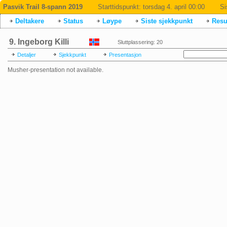
Pasvik Trail 8-spann 2019
Starttidspunkt:
torsdag 4. april 00:00
Si
Deltakere
Status
Løype
Siste sjekkpunkt
Resul
9. Ingeborg Killi
Sluttplassering: 20
Detaljer
Sjekkpunkt
Presentasjon
Musher-presentation not available.