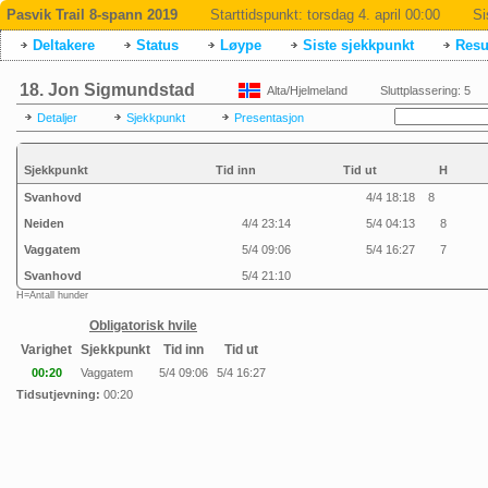
Pasvik Trail 8-spann 2019
Starttidspunkt:
torsdag 4. april 00:00
Si
Deltakere
Status
Løype
Siste sjekkpunkt
Resul
18. Jon Sigmundstad
Alta/Hjelmeland
Sluttplassering: 5
Detaljer
Sjekkpunkt
Presentasjon
Sjekkpunkt
Tid inn
Tid ut
H
Svanhovd
4/4 18:18
8
Neiden
4/4 23:14
5/4 04:13
8
Vaggatem
5/4 09:06
5/4 16:27
7
Svanhovd
5/4 21:10
H=Antall hunder
Obligatorisk hvile
Varighet
Sjekkpunkt
Tid inn
Tid ut
00:20
Vaggatem
5/4 09:06
5/4 16:27
Tidsutjevning:
00:20