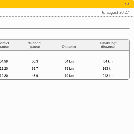
6. august 20:27
Samlet
%-andel
Tilbakelagt
pause
pause
Distanse
distanse
04:59
50,3
84 km
84 km
12:20
55,7
79 km
163 km
12:20
45,9
79 km
242 km