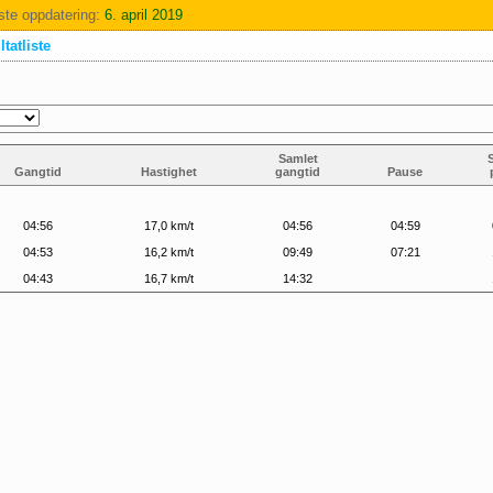
ste oppdatering:
6. april 2019
tatliste
Samlet
Gangtid
Hastighet
gangtid
Pause
04:56
17,0 km/t
04:56
04:59
04:53
16,2 km/t
09:49
07:21
04:43
16,7 km/t
14:32