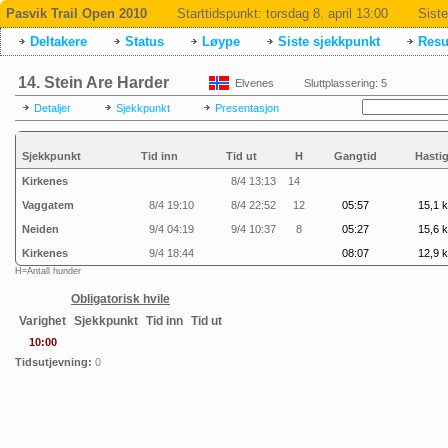
Pasvik Trail Open 2010
Starttidspunkt:
torsdag 8. april 13:00
Siste
Deltakere
Status
Løype
Siste sjekkpunkt
Resul
14. Stein Are Harder
Elvenes
Sluttplassering: 5
Detaljer
Sjekkpunkt
Presentasjon
Sjekkpunkt
Tid inn
Tid ut
H
Gangtid
Hasti
Kirkenes
8/4 13:13
14
Vaggatem
8/4 19:10
8/4 22:52
12
05:57
15,1 k
Neiden
9/4 04:19
9/4 10:37
8
05:27
15,6 k
Kirkenes
9/4 18:44
08:07
12,9 k
H=Antall hunder
Obligatorisk hvile
Varighet
Sjekkpunkt
Tid inn
Tid ut
10:00
Tidsutjevning:
0