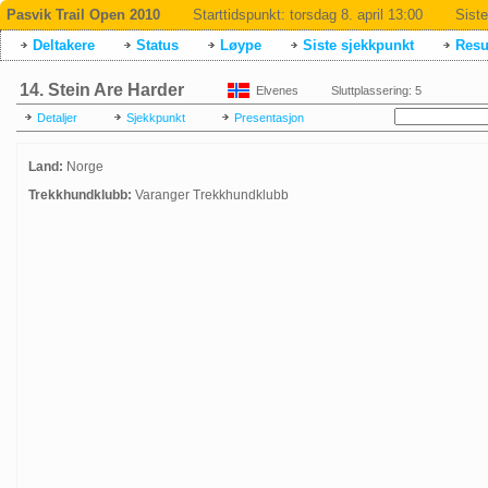
Pasvik Trail Open 2010
Starttidspunkt:
torsdag 8. april 13:00
Siste
Deltakere
Status
Løype
Siste sjekkpunkt
Resul
14. Stein Are Harder
Elvenes
Sluttplassering: 5
Detaljer
Sjekkpunkt
Presentasjon
Land:
Norge
Trekkhundklubb:
Varanger Trekkhundklubb