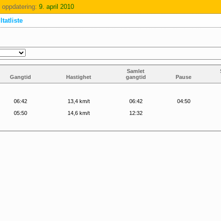
 oppdatering:
9. april 2010
tatliste
Samlet
Gangtid
Hastighet
gangtid
Pause
06:42
13,4 km/t
06:42
04:50
05:50
14,6 km/t
12:32