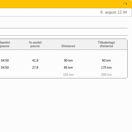
8. august 12:44
Samlet
%-andel
Tilbakelagt
pause
pause
Distanse
distanse
04:50
41,9
90 km
90 km
04:50
27,8
85 km
175 km
105 km
280 km