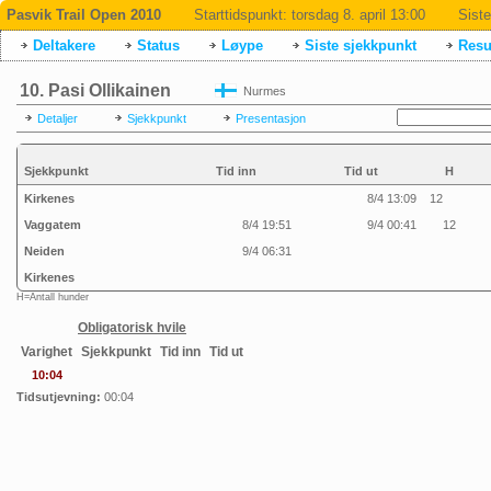
Pasvik Trail Open 2010
Starttidspunkt:
torsdag 8. april 13:00
Siste
Deltakere
Status
Løype
Siste sjekkpunkt
Resul
10. Pasi Ollikainen
Nurmes
Detaljer
Sjekkpunkt
Presentasjon
Sjekkpunkt
Tid inn
Tid ut
H
Kirkenes
8/4 13:09
12
Vaggatem
8/4 19:51
9/4 00:41
12
Neiden
9/4 06:31
Kirkenes
H=Antall hunder
Obligatorisk hvile
Varighet
Sjekkpunkt
Tid inn
Tid ut
10:04
Tidsutjevning:
00:04