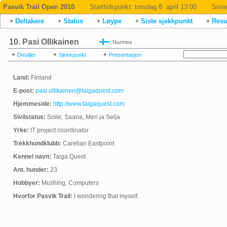
Pasvik Trail Open 2010
Starttidspunkt:
torsdag 8. april 13:00
Siste
Deltakere
Status
Løype
Siste sjekkpunkt
Resul
10. Pasi Ollikainen
Nurmes
Detaljer
Sjekkpunkt
Presentasjon
Land:
Finland
E-post:
pasi.ollikainen@taigaquest.com
Hjemmeside:
http://www.taigaquest.com
Sivilstatus:
Soile, Saana, Meri ja Selja
Yrke:
IT project coordinator
Trekkhundklubb:
Carelian Eastpoint
Kennel navn:
Taiga Quest
Ant. hunder:
23
Hobbyer:
Mushing, Computers
Hvorfor Pasvik Trail:
I wondering that myself.