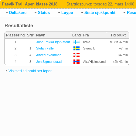
Pasvik Trail Åpen klasse 2018
Starttidspunkt:
torsdag 22. mars 14:00
Deltakere
Status
Løype
Siste sjekkpunkt
Resul
Resultatliste
Plassering
SNr
Navn
Land
Fra
Tid brukt
1
2
Juha-Pekka Björkstedt
Ivalo
1d 08h 37min
2
1
Stefan Falter
Svanvik
+7min
3
4
Anved Kvammen
+47min
4
3
Jon Sigmundstad
Alta/Hjelmeland
+2h 41min
Vis med tid brukt per løper