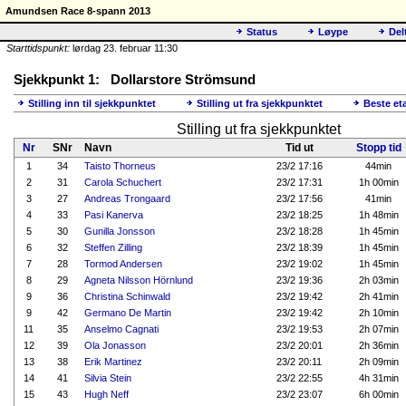
Amundsen Race 8-spann 2013
Status
Løype
Del
Starttidspunkt:
lørdag 23. februar 11:30
Sjekkpunkt 1: Dollarstore Strömsund
Stilling inn til sjekkpunktet
Stilling ut fra sjekkpunktet
Beste et
Stilling ut fra sjekkpunktet
Nr
SNr
Navn
Tid ut
Stopp tid
1
34
Taisto Thorneus
23/2 17:16
44min
2
31
Carola Schuchert
23/2 17:31
1h 00min
3
27
Andreas Trongaard
23/2 17:56
41min
4
33
Pasi Kanerva
23/2 18:25
1h 48min
5
30
Gunilla Jonsson
23/2 18:28
1h 45min
6
32
Steffen Zilling
23/2 18:39
1h 45min
7
28
Tormod Andersen
23/2 19:02
1h 45min
8
29
Agneta Nilsson Hörnlund
23/2 19:36
2h 03min
9
36
Christina Schinwald
23/2 19:42
2h 41min
9
42
Germano De Martin
23/2 19:42
2h 10min
11
35
Anselmo Cagnati
23/2 19:53
2h 07min
12
39
Ola Jonasson
23/2 20:01
2h 36min
13
38
Erik Martinez
23/2 20:11
2h 09min
14
41
Silvia Stein
23/2 22:55
4h 31min
15
43
Hugh Neff
23/2 23:07
6h 00min