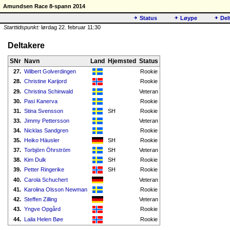
Amundsen Race 8-spann 2014
Status
Løype
Del
Starttidspunkt:
lørdag 22. februar 11:30
Deltakere
SNr
Navn
Land
Hjemsted
Status
27.
Wilbert Golverdingen
Rookie
28.
Christine Karijord
Rookie
29.
Christina Schinwald
Veteran
30.
Pasi Kanerva
Rookie
31.
Stina Svensson
SH
Rookie
33.
Jimmy Pettersson
Veteran
34.
Nicklas Sandgren
Rookie
35.
Heiko Häusler
SH
Rookie
37.
Torbjörn Öhrström
SH
Veteran
38.
Kim Dulk
SH
Rookie
39.
Petter Ringerike
SH
Rookie
40.
Carola Schuchert
Veteran
41.
Karolina Olsson Newman
Rookie
42.
Steffen Zilling
Veteran
43.
Yngve Opgård
Rookie
44.
Laila Helen Bøe
Rookie