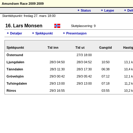
Amundsen Race 2009 2009
Status
Løype
Del
Starttidspunkt:
fredag 27. mars 18:00
16. Lars Monsen
Sluttplassering: 9
Detaljer
Sjekkpunkt
Presentasjon
Sjekkpunkt
Tid inn
Tid ut
Gangtid
Hasti
Östersund
27/3 18:00
Ljungdalen
28/3 04:50
28/3 04:52
10:50
13,1 k
Tänndalen
28/3 11:30
28/3 17:30
06:38
10,4 k
Grövelsjön
29/3 00:42
29/3 05:42
07:12
12,1 k
Tufsingdalen
29/3 13:00
29/3 13:00
07:18
11,2 k
Röros
29/3 16:55
03:55
10,2 k