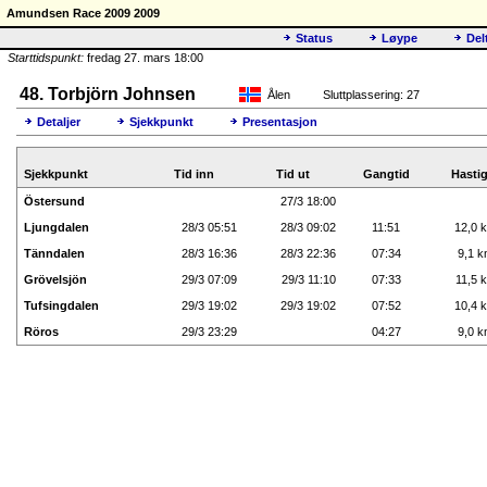
Amundsen Race 2009 2009
Status
Løype
Del
Starttidspunkt:
fredag 27. mars 18:00
48. Torbjörn Johnsen
Ålen
Sluttplassering: 27
Detaljer
Sjekkpunkt
Presentasjon
Sjekkpunkt
Tid inn
Tid ut
Gangtid
Hasti
Östersund
27/3 18:00
Ljungdalen
28/3 05:51
28/3 09:02
11:51
12,0 k
Tänndalen
28/3 16:36
28/3 22:36
07:34
9,1 k
Grövelsjön
29/3 07:09
29/3 11:10
07:33
11,5 k
Tufsingdalen
29/3 19:02
29/3 19:02
07:52
10,4 k
Röros
29/3 23:29
04:27
9,0 k