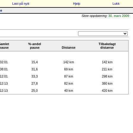
Last på nytt
Hjelp
Lukk
te
Siste oppdatering:
30. mars 2009
Samlet
%-andel
Tilbakelagt
pause
pause
Distanse
distanse
02:01
15,4
142 km
142 km
08:01
31,6
69 km
211 km
12:01
33,3
87 km
298 km
12:13
27,8
82 km
380 km
12:13
25,0
40 km
420 km