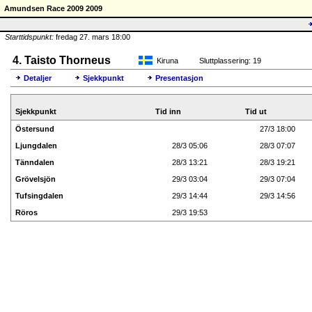
Amundsen Race 2009 2009
Starttidspunkt:
fredag 27. mars 18:00
4. Taisto Thorneus
Kiruna
Sluttplassering: 19
Detaljer
Sjekkpunkt
Presentasjon
Sjekkpunkt
Tid inn
Tid ut
Östersund
27/3 18:00
Ljungdalen
28/3 05:06
28/3 07:07
Tänndalen
28/3 13:21
28/3 19:21
Grövelsjön
29/3 03:04
29/3 07:04
Tufsingdalen
29/3 14:44
29/3 14:56
Röros
29/3 19:53