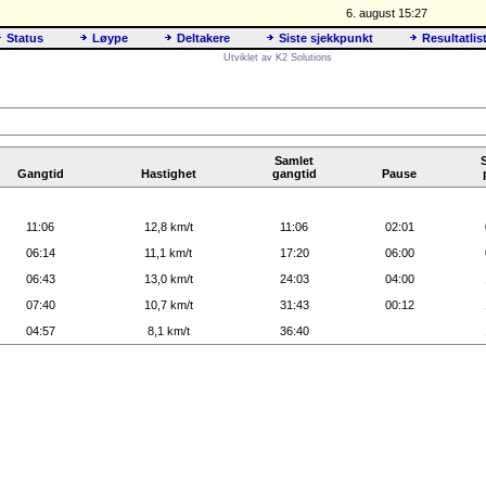
6. august 15:27
Status
Løype
Deltakere
Siste sjekkpunkt
Resultatlis
Utviklet av K2 Solutions
Samlet
Gangtid
Hastighet
gangtid
Pause
11:06
12,8 km/t
11:06
02:01
06:14
11,1 km/t
17:20
06:00
06:43
13,0 km/t
24:03
04:00
07:40
10,7 km/t
31:43
00:12
04:57
8,1 km/t
36:40