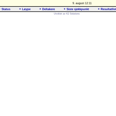
9. august 12:11
Status
Løype
Deltakere
Siste sjekkpunkt
Resultatlis
Utviklet av K2 Solutions