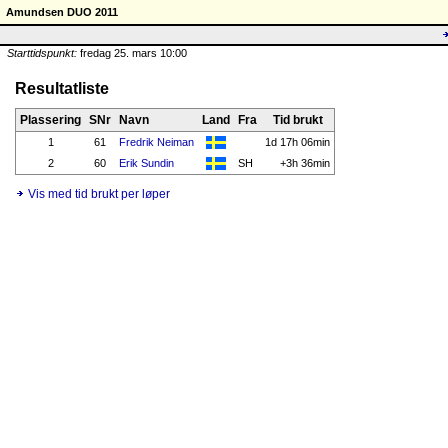
Amundsen DUO 2011
Starttidspunkt:
fredag 25. mars 10:00
Resultatliste
Plassering
SNr
Navn
Land
Fra
Tid brukt
1
61
Fredrik Neiman
1d 17h 06min
2
60
Erik Sundin
SH
+3h 36min
Vis med tid brukt per løper