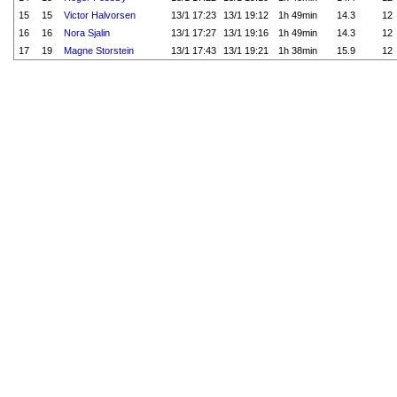
15
15
Victor Halvorsen
13/1 17:23
13/1 19:12
1h 49min
14.3
12
16
16
Nora Sjalin
13/1 17:27
13/1 19:16
1h 49min
14.3
12
17
19
Magne Storstein
13/1 17:43
13/1 19:21
1h 38min
15.9
12