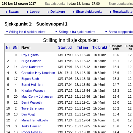
280 km 12 spann 2017
Starttidspunkt:
fredag 13. januar 17:00
Siste oppdaterin
Status
Løype
Deltakere
Siste sjekkpunkt
Resultatliste
Sjekkpunkt 1: Suolovuopmi 1
Stilling inn til sjekkpunktet
Stilling ut fra sjekkpunktet
Beste etappetide
Stilling inn til sjekkpunktet
Hastighet
Hund
Nr
SNr
Navn
Start tid
Tid inn
Tid brukt
km/t
inn
1
11
Roy Ugseth
13/1 17:00
13/1 18:40
1h 40min
15.6
12
2
1
Hugo Hansen
13/1 17:05
13/1 18:42
1h 37min
16.1
12
2
14
Arne Karlstrøm
13/1 17:01
13/1 18:42
1h 41min
15.4
12
4
5
Christian Høy Knudsen
13/1 17:11
13/1 18:45
1h 34min
16.6
12
5
17
Espen Bech
13/1 17:06
13/1 18:48
1h 42min
15.3
12
6
4
Bernd Helmich
13/1 17:04
13/1 18:50
1h 46min
14.7
12
7
6
Kristian Walseth
13/1 17:12
13/1 18:54
1h 42min
15.3
12
8
20
May Conny Johansen
13/1 17:15
13/1 18:56
1h 41min
15.4
12
9
12
Bernt Walseth
13/1 17:17
13/1 19:01
1h 44min
15.0
12
10
2
Tove Sørensen
13/1 17:26
13/1 19:02
1h 36min
16.2
12
10
18
Ben Voigt
13/1 17:21
13/1 19:02
1h 41min
15.4
12
12
7
Maria Hernetkoski
13/1 17:24
13/1 19:04
1h 40min
15.6
12
13
3
Torkil Hansen
13/1 17:25
13/1 19:05
1h 40min
15.6
12
14
13
Roger Fossøy
13/1 17:22
13/1 19:10
1h 48min
14.4
12